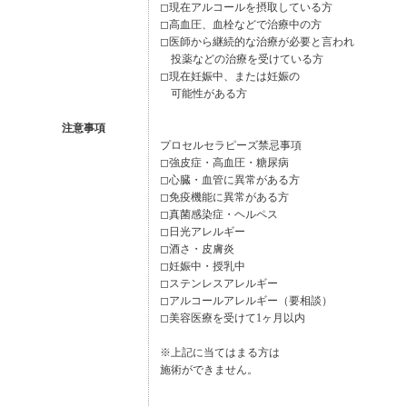
◻︎現在アルコールを摂取している方
◻︎高血圧、血栓などで治療中の方
◻︎医師から継続的な治療が必要と言われ
投薬などの治療を受けている方
◻︎現在妊娠中、または妊娠の
可能性がある方
注意事項
プロセルセラピーズ禁忌事項
◻︎強皮症・高血圧・糖尿病
◻︎心臓・血管に異常がある方
◻︎免疫機能に異常がある方
◻︎真菌感染症・ヘルペス
◻︎日光アレルギー
◻︎酒さ・皮膚炎
◻︎妊娠中・授乳中
◻︎ステンレスアレルギー
◻︎アルコールアレルギー（要相談）
◻︎美容医療を受けて1ヶ月以内
※上記に当てはまる方は
施術ができません。