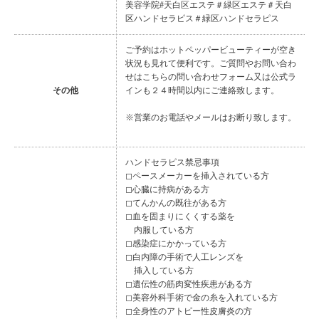
美容学院#天白区エステ＃緑区エステ＃天白
区ハンドセラピス＃緑区ハンドセラピス
ご予約はホットペッパービューティーが空き
状況も見れて便利です。ご質問やお問い合わ
せはこちらの問い合わせフォーム又は公式ラ
その他
インも２４時間以内にご連絡致します。
※営業のお電話やメールはお断り致します。
ハンドセラピス禁忌事項
◻︎ペースメーカーを挿入されている方
◻︎心臓に持病がある方
◻︎てんかんの既往がある方
◻︎血を固まりにくくする薬を
内服している方
◻︎感染症にかかっている方
◻︎白内障の手術で人工レンズを
挿入している方
◻︎遺伝性の筋肉変性疾患がある方
◻︎美容外科手術で金の糸を入れている方
◻︎全身性のアトピー性皮膚炎の方