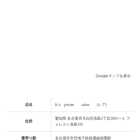
店名
le’a private salon (レア)
愛知県 名古屋市天白区高島2丁目2601ー１ フ
住所
ォレスト高島102
最寄り駅
名古屋市市営地下鉄桜通線徳重駅