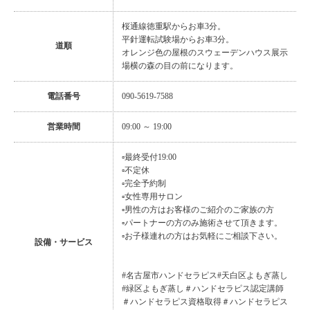
桜通線徳重駅からお車3分。
平針運転試験場からお車3分。
道順
オレンジ色の屋根のスウェーデンハウス展示
場横の森の目の前になります。
電話番号
090-5619-7588
営業時間
09:00 ～ 19:00
▫最終受付19:00
▫不定休
▫完全予約制
▫女性専用サロン
▫男性の方はお客様のご紹介のご家族の方
▫パートナーの方のみ施術させて頂きます。
▫お子様連れの方はお気軽にご相談下さい。
設備・サービス
#名古屋市ハンドセラピス#天白区よもぎ蒸し
#緑区よもぎ蒸し＃ハンドセラピス認定講師
＃ハンドセラピス資格取得＃ハンドセラピス