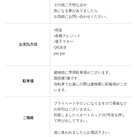
その他ご不明な点や
気になる事がありましたら
お気軽にお問い合わせください。
▫現金
▫各種クレジット
▫電子マネー
お支払方法
QR決済
pay pay
建物前に専用駐車場がございます。
階段横5番です。
駐車場
自転車でお越しの際は建物裏に駐輪場がござ
います。
プライベートサロンになりますので看板など
の目印はございません。
到着しましたらオートロック102号室を押し
ご連絡
て呼び出して下さい。
道に迷われましたらお電話下さい。